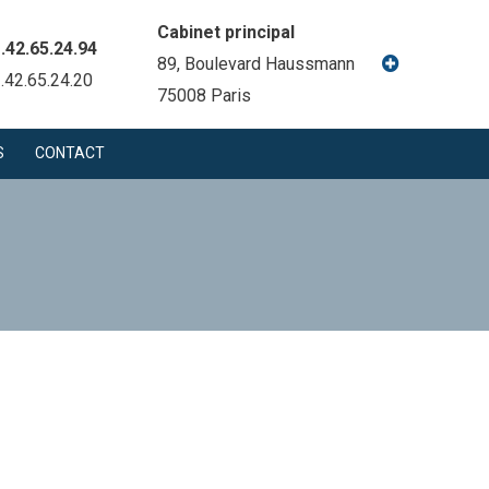
Cabinet principal
1.42.65.24.94
89, Boulevard Haussmann
1.42.65.24.20
75008 Paris
S
CONTACT