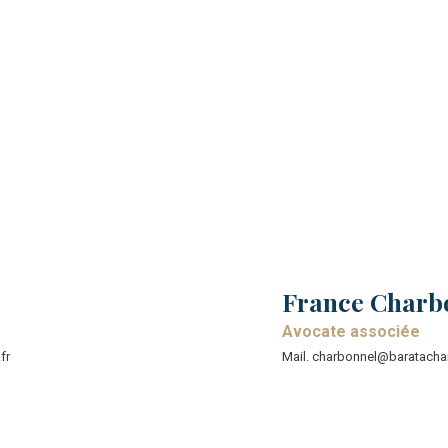
France Charbo
Avocate associée
fr
Mail. charbonnel@baratachar