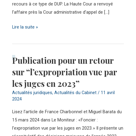
recours à ce type de DUP. La Haute Cour a renvoyé
l’affaire près la Cour administrative d’appel de […]
Lire la suite »
Publication pour un retour
Publication
pour
sur “l’expropriation vue par
un
les juges en 2023”
retour
sur
Actualités juridiques
,
Actualités du Cabinet
/
11 avril
2024
“l’expropriation
vue
Lisez l’article de France Charbonnel et Miguel Barata du
par
15 mars 2024 dans Le Moniteur : « Foncier :
les
l’expropriation vue par les juges en 2023. » Il présente un
juges