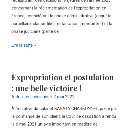
récapitulatif des décisions majeures de l’année 2023
en
concernant la réglementation de l’expropriation en
2023”
France, considérant la phase administrative (enquête
parcellaire, clause-filet, restauration immobilière) et la
phase judiciaire (perte de
Lire la suite »
Expropriation et postulation
Expropriation
et
: une belle victoire !
postulation
Actualités juridiques
/
7 mai 2021
:
une
À l’initiative du cabinet BARATA CHARBONNEL, porté par
belle
la confiance de son client, la Cour de cassation a rendu
victoire
le 6 mai 2021 un avis important en matière de